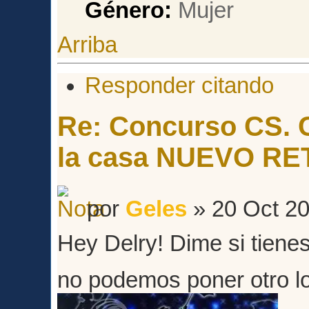
Género:
Arriba
Responder citando
Re: Concurso CS. C
la casa NUEVO RE
por
Geles
» 20 Oct 20
Hey Delry! Dime si tienes
no podemos poner otro 