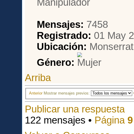
Mensajes:
7458
Registrado:
01 May 2
Ubicación:
Monserrat,
Género:
Arriba
Anterior
Mostrar mensajes previos:
Publicar una respuesta
122 mensajes •
Página
9