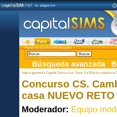
Foro
Panel de Control del Usuario
Búsqueda avanzada
B
Índice general
‹
Capital Sims
‹
Los Sims 4
‹
Rincón creativo
‹
Concurso CS. Cambi
casa NUEVO RETO 
Moderador:
Equipo mod