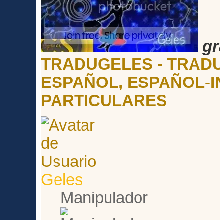
gr
TRADUGELES - TRADU
ESPAÑOL, ESPAÑOL-I
PARTICULARES
Geles
Manipulador