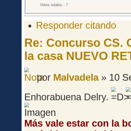
Votos totales : 7
Responder citando
Re: Concurso CS. C
la casa NUEVO RE
por
Malvadela
» 10 S
Enhorabuena Delry.
Más vale estar con la b