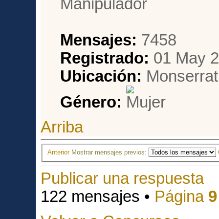
Mensajes:
7458
Registrado:
01 May 2
Ubicación:
Monserrat,
Género:
Arriba
Anterior
Mostrar mensajes previos:
Publicar una respuesta
122 mensajes •
Página
9