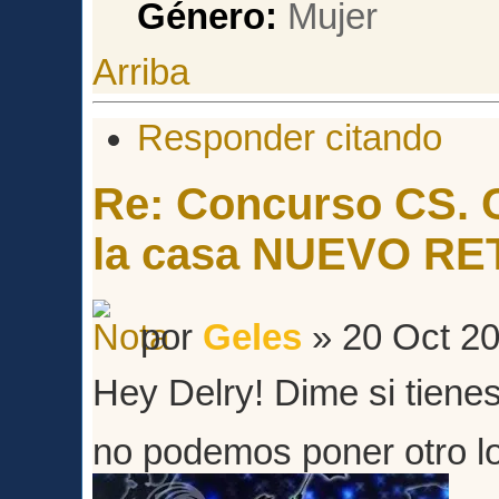
Género:
Arriba
Responder citando
Re: Concurso CS. C
la casa NUEVO RE
por
Geles
» 20 Oct 20
Hey Delry! Dime si tienes
no podemos poner otro 