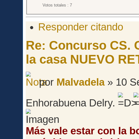
Votos totales : 7
Responder citando
Re: Concurso CS. C
la casa NUEVO RE
por
Malvadela
» 10 S
Enhorabuena Delry.
Más vale estar con la b