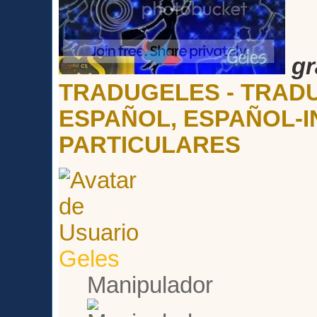
gr
TRADUGELES - TRADU
ESPAÑOL, ESPAÑOL-I
PARTICULARES
Geles
Manipulador