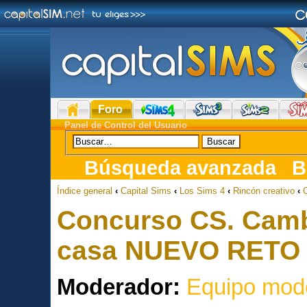
Foro
Panel de Control del Usuario
Búsqueda avanzada
B
Índice general
‹
Capital Sims
‹
Los Sims 4
‹
Rincón creativo
‹
Concurso CS. Cambi
casa NUEVO RETO 
Moderador:
Equipo mod