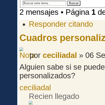
2 mensajes • Página
1
d
Responder citando
Cuadros personali
por
ceciliadal
» 06 Se
Alguien sabe si se pued
personalizados?
ceciliadal
Recien llegado