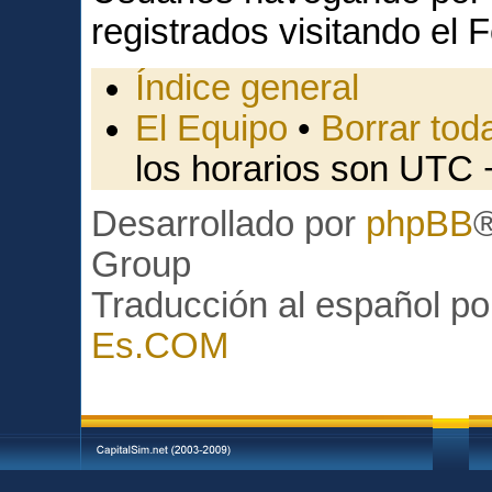
registrados visitando el F
Índice general
El Equipo
•
Borrar toda
los horarios son UTC 
Desarrollado por
phpBB
Group
Traducción al español p
Es.COM