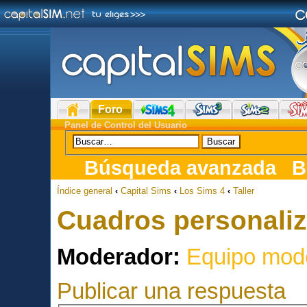
Foro
Panel de Control del Usuario
Búsqueda avanzada
B
Índice general
‹
Capital Sims
‹
Los Sims 4
‹
Taller
Cuadros personali
Moderador:
Equipo mod
Publicar una respuesta