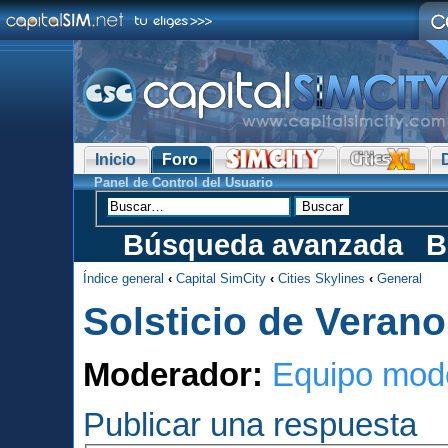
Inicio
Foro
Panel de Control del Usuario
Búsqueda avanzada
B
Índice general
‹
Capital SimCity
‹
Cities Skylines
‹
General
Solsticio de Verano
Moderador:
Equipo mod
Publicar una respuesta