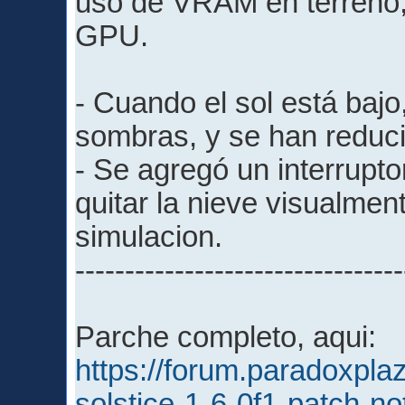
uso de VRAM en terreno, 
GPU.
- Cuando el sol está bajo
sombras, y se han reduci
- Se agregó un interrupto
quitar la nieve visualment
simulacion.
---------------------------------
Parche completo, aqui:
https://forum.paradoxpl
solstice-1-6-0f1-patch-n