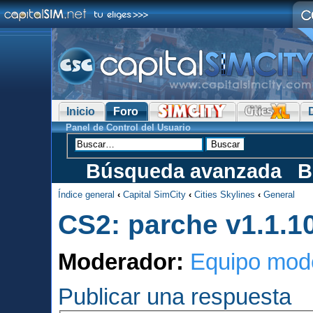
Inicio
Foro
Panel de Control del Usuario
Búsqueda avanzada
B
Índice general
‹
Capital SimCity
‹
Cities Skylines
‹
General
CS2: parche v1.1.1
Moderador:
Equipo mod
Publicar una respuesta