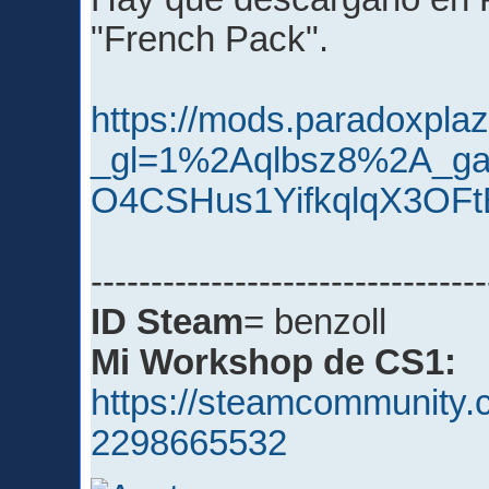
"French Pack".
https://mods.paradoxpl
_gl=1%2Aqlbsz8%2A_
O4CSHus1YifkqlqX3OFt
---------------------------------
ID Steam
= benzoll
Mi Workshop de CS1:
https://steamcommunity.c
2298665532