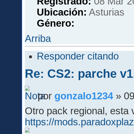
Registrado:
08 Mar 2
Ubicación:
Asturias
Género:
Arriba
Responder citando
Re: CS2: parche v1
por
gonzalo1234
» 09
Otro pack regional, esta 
https://mods.paradoxpl