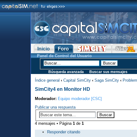
Inicio
Foro
Panel de Control del Usuario
Búsqueda avanzada
Buscar sus mensajes
Índice general
‹
Capital SimCity
‹
Saga SimCity
‹
Problem
SimCity4 en Monitor HD
Moderador:
Equipo moderador [CSC]
Publicar una respuesta
4 mensajes • Página
1
de
1
Responder citando