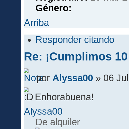
Género:
Arriba
Responder citando
Re: ¡Cumplimos 10
por
Alyssa00
» 06 Jul
Enhorabuena!
Alyssa00
De alquiler