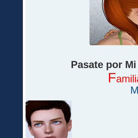
Pasate por M
F
amil
M