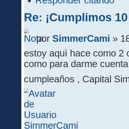
Responder citando
Re: ¡Cumplimos 10
por
SimmerCami
» 18
estoy aquì hace como 2 o 
como para darme cuenta d
cumpleaños , Capital Si
SimmerCami