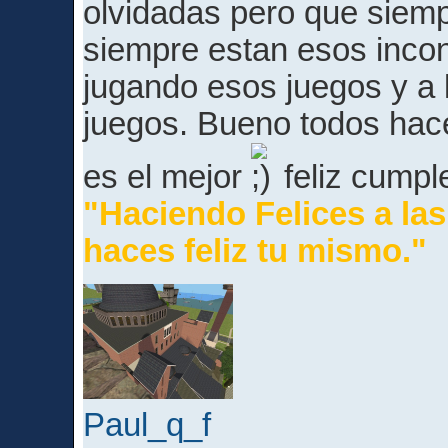
olvidadas pero que siempr
siempre estan esos inco
jugando esos juegos y a 
juegos. Bueno todos hace
es el mejor
feliz cump
"Haciendo Felices a la
haces feliz tu mismo."
Paul_q_f