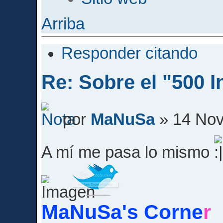
Arriba
Responder citando
Re: Sobre el "500 I
por
MaNuSa
» 14 Nov
A mí me pasa lo mismo
MaNuSa's Corne
r