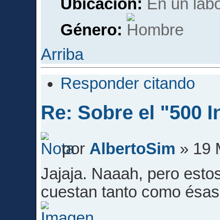
Ubicación:
En un labor
Género:
Arriba
Responder citando
Re: Sobre el "500 I
por
AlbertoSim
» 19 
Jajaja. Naaah, pero esto
cuestan tanto como ésas