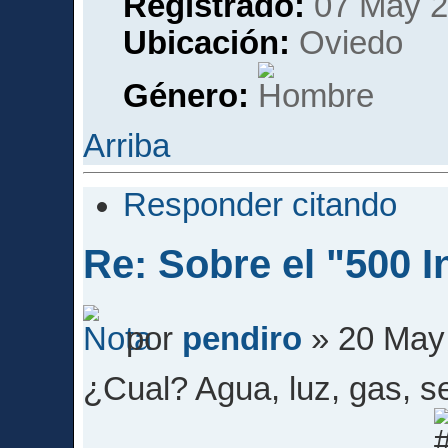
Registrado:
07 May 2
Ubicación:
Oviedo
Género:
Arriba
Responder citando
Re: Sobre el "500 I
por
pendiro
» 20 May 
¿Cual? Agua, luz, gas, s