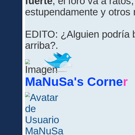
fuerte
, el foro va a ratos
estupendamente y otros 
EDITO: ¿Alguien podría 
arriba?.
MaNuSa's Corne
r
MaNuSa