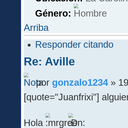
Género:
Arriba
Responder citando
Re: Aville
por
gonzalo1234
» 19
[quote="Juanfrixi"] alguie
Hola