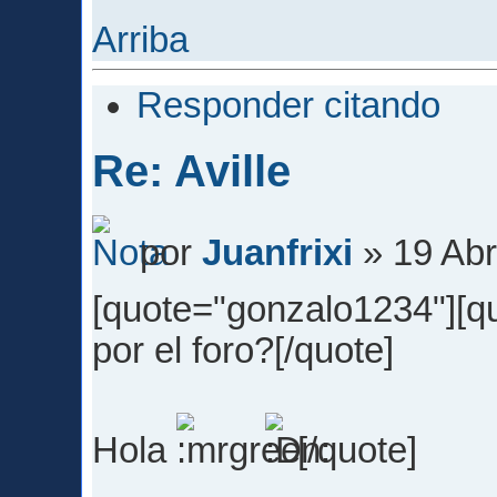
Arriba
Responder citando
Re: Aville
por
Juanfrixi
» 19 Abr
[quote="gonzalo1234"][quo
por el foro?[/quote]
Hola
[/quote]