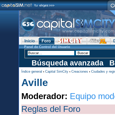
Inicio
Foro
Panel de Control del Usuario
Búsqueda avanzada
B
Índice general
‹
Capital SimCity
‹
Creaciones
‹
Ciudades y reg
Aville
Moderador:
Equipo mod
Reglas del Foro