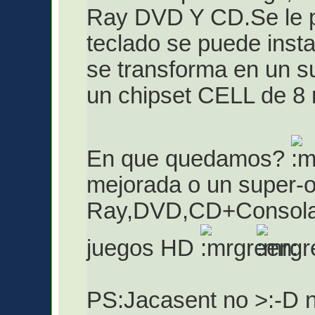
Ray DVD Y CD.Se le 
teclado se puede insta
se transforma en un s
un chipset CELL de 8 
En que quedamos?
mejorada o un super-
Ray,DVD,CD+Consola 
juegos HD
PS:Jacasent no >:-D no