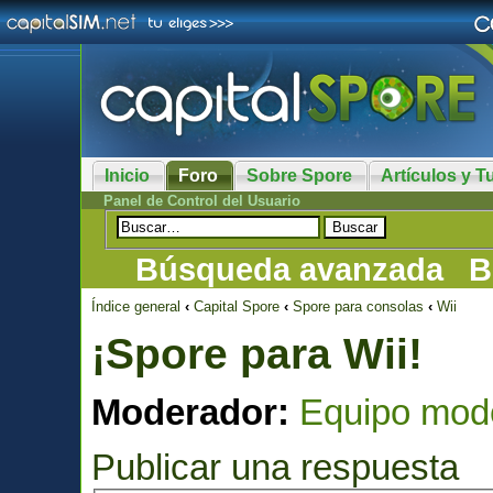
Inicio
Foro
Sobre Spore
Artículos y Tu
Panel de Control del Usuario
Búsqueda avanzada
B
Índice general
‹
Capital Spore
‹
Spore para consolas
‹
Wii
¡Spore para Wii!
Moderador:
Equipo mod
Publicar una respuesta