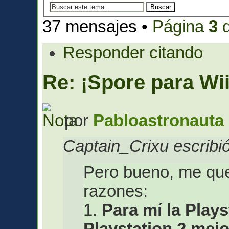
37 mensajes •
Página
3
Responder citando
Re: ¡Spore para Wii
por
Pabloastronauta
Captain_Crixu escribió
Pero bueno, me que
razones:
1.
Para mí la Plays
Playstation 2 mejo