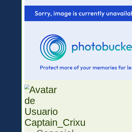
Captain_Crixu