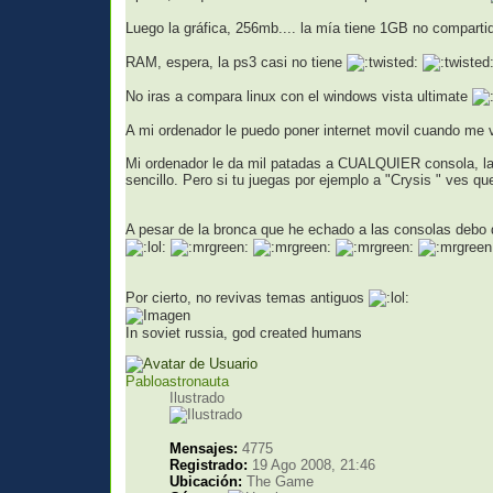
Luego la gráfica, 256mb.... la mía tiene 1GB no compart
RAM, espera, la ps3 casi no tiene
No iras a compara linux con el windows vista ultimate
A mi ordenador le puedo poner internet movil cuando me v
Mi ordenador le da mil patadas a CUALQUIER consola, la
sencillo. Pero si tu juegas por ejemplo a "Crysis " ves qu
A pesar de la bronca que he echado a las consolas debo 
Por cierto, no revivas temas antiguos
In soviet russia, god created humans
Pabloastronauta
Ilustrado
Mensajes:
4775
Registrado:
19 Ago 2008, 21:46
Ubicación:
The Game