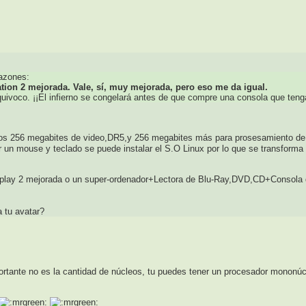
razones:
ation 2 mejorada. Vale, sí, muy mejorada, pero eso me da igual.
uivoco. ¡¡El infierno se congelará antes de que compre una consola que teng
os 256 megabites de video,DR5,y 256 megabites más para prosesamiento de 
un mouse y teclado se puede instalar el S.O Linux por lo que se transforma 
lay 2 mejorada o un super-ordenador+Lectora de Blu-Ray,DVD,CD+Consola 
a tu avatar?
ortante no es la cantidad de núcleos, tu puedes tener un procesador mononúc