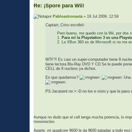
Re: ¡Spore para Wii!
por
Pabloastronauta
» 19 Jul 2009, 12:59
Captain_Crixu escribió:
Pero bueno, me quedo con la Wii, por dos 
1.
Para mí la Playstation 3 es una Playst
2. La XBox 360 es de Microsoft si no me eq
WTF?! Es casi un super-computador tiene 8 nucle
tiene lectora Blu-Ray DVD Y CD.Se le puede poner 
CELL de 8 nucleos ya dichos.
En que quedamos?
Una p
PS:Jacasent no >:-D no los e visto y que le paso 
Aunque no dudo que el cell tenga mucha potencia, lo imp
mononúcleo.
Aparte, mi quadcore 9600 le da 9600 patadas a todo eso