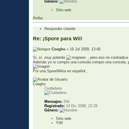
Género:
Sitio web
Arriba
Responder citando
Re: ¡Spore para Wii!
por
Coegho
» 19 Jul 2009, 13:45
Sí, sí, muy potente
, pero eso no contradice 
Además yo si compro una consola compro una consola, par
Por una SporeWikia en español...
Coegho
Ciudadano
Mensajes:
334
Registrado:
14 Dic 2008, 22:29
Género:
Sitio web
YIM