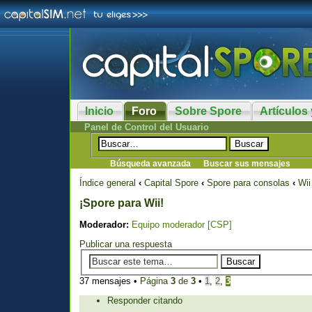
Inicio
Foro
Sobre Spore
Artículos 
Panel de Control del Usuario
Búsqueda avanzada
Buscar sus mensajes
Índice general
‹
Capital Spore
‹
Spore para consolas
‹
Wii
¡Spore para Wii!
Moderador:
Equipo moderador [CSP]
Publicar una respuesta
37 mensajes •
Página
3
de
3
•
1
,
2
,
3
Responder citando