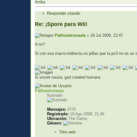
Arriba
Responder citando
Re: ¡Spore para Wii!
por
Pabloastronauta
» 19 Jul 2009, 13:47
A no?
Si con esa macro-indirecta no pillas que la ps3 no es u
In soviet russia, god created humans
Pabloastronauta
Ilustrado
Mensajes:
4775
Registrado:
19 Ago 2008, 21:46
Ubicación:
The Game
Género:
Sitio web