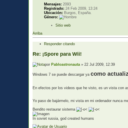
Mensajes:
2093
Registrado:
24 Feb 2009, 13:24
Ubicación:
Burgos, España.
Género:
Sitio web
Arriba
Responder citando
Re: ¡Spore para Wii!
por
Pabloastronauta
» 22 Jul 2009, 12:39
como actuali
Windows 7 se puede descargar ya
En efectos por los videos que he visto, es un vista con 
Yo paso de bajármelo, mi vista en mi ordenador nunca m
Bendito restaurar sistema
In soviet russia, god created humans