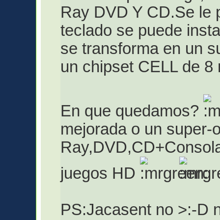
Ray DVD Y CD.Se le 
teclado se puede insta
se transforma en un s
un chipset CELL de 8 
En que quedamos?
mejorada o un super-
Ray,DVD,CD+Consola 
juegos HD
PS:Jacasent no >:-D no