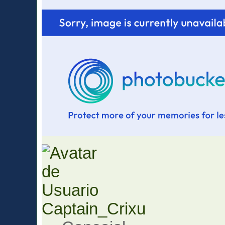
Captain_Crixu