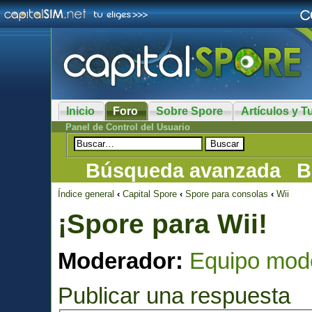
Inicio
Foro
Sobre Spore
Artículos y Tu
Panel de Control del Usuario
Búsqueda avanzada
B
Índice general
‹
Capital Spore
‹
Spore para consolas
‹
Wii
¡Spore para Wii!
Moderador:
Equipo mod
Publicar una respuesta