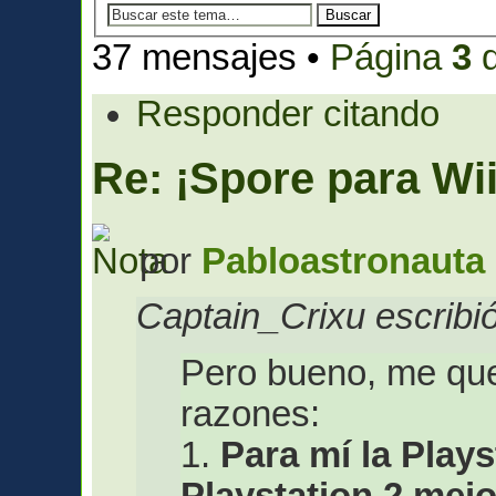
37 mensajes •
Página
3
Responder citando
Re: ¡Spore para Wii
por
Pabloastronauta
Captain_Crixu escribió
Pero bueno, me que
razones:
1.
Para mí la Plays
Playstation 2 mejo