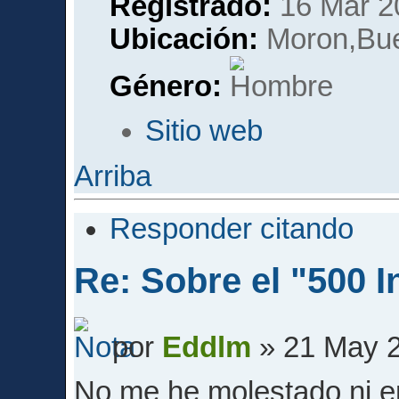
Registrado:
16 Mar 2
Ubicación:
Moron,Bue
Género:
Sitio web
Arriba
Responder citando
Re: Sobre el "500 I
por
Eddlm
» 21 May 2
No me he molestado ni e