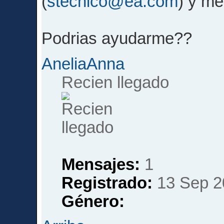
(
stecnico@ea.com
) y me
Podrias ayudarme??
AneliaAnna
Recien llegado
Mensajes:
1
Registrado:
13 Sep 2
Género: