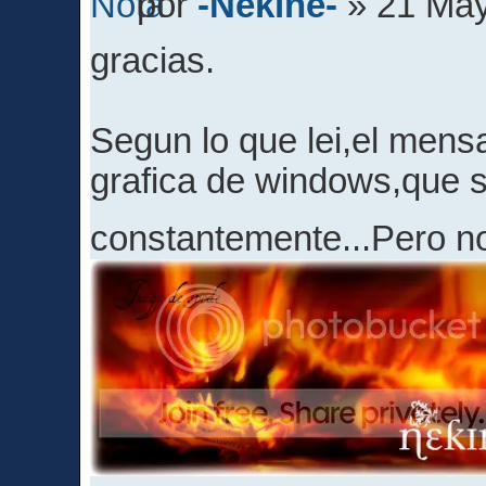
por
-Nekine-
» 21 May
gracias.
Segun lo que lei,el mens
grafica de windows,que 
constantemente...Pero n