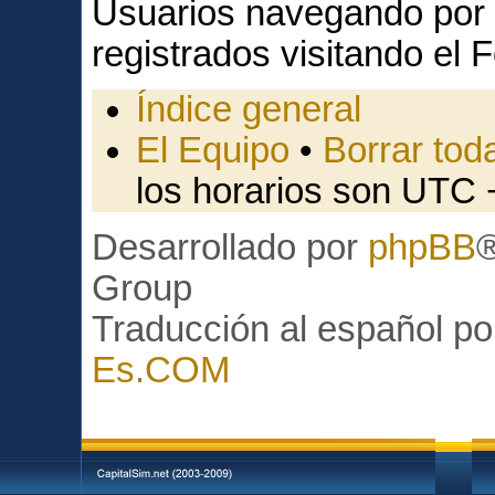
Usuarios navegando por 
registrados visitando el F
Índice general
El Equipo
•
Borrar toda
los horarios son UTC 
Desarrollado por
phpBB
Group
Traducción al español p
Es.COM