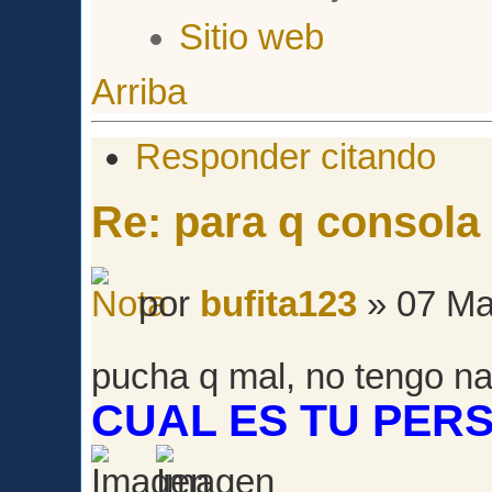
Sitio web
Arriba
Responder citando
Re: para q consol
por
bufita123
» 07 Ma
pucha q mal, no tengo n
CUAL ES TU PER