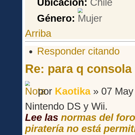
Ubicación:
Chile
Género:
Arriba
Responder citando
Re: para q consol
por
Kaotika
» 07 May 
Nintendo DS y Wii.
Lee las
normas del for
piratería no está permit