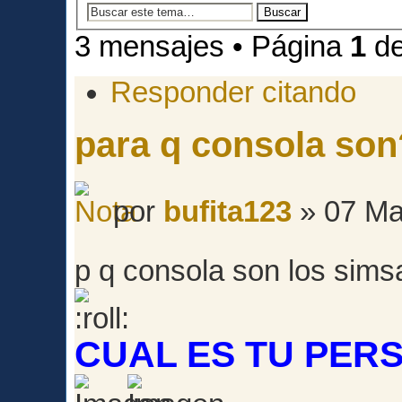
3 mensajes • Página
1
d
Responder citando
para q consola so
por
bufita123
» 07 Ma
p q consola son los sim
CUAL ES TU PER