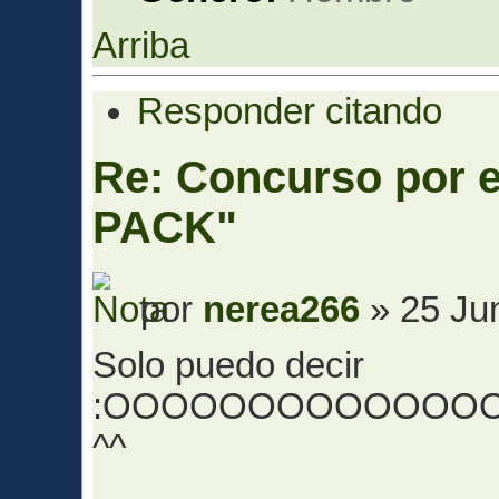
Arriba
Responder citando
Re: Concurso por
PACK"
por
nerea266
» 25 Ju
Solo puedo decir
:OOOOOOOOOOOOO
^^