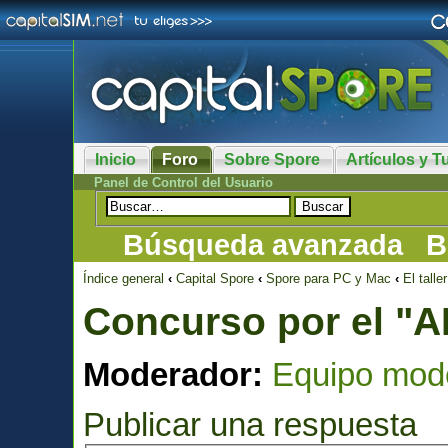
Inicio
Foro
Sobre Spore
Artículos y Tu
Panel de Control del Usuario
Búsqueda avanzada
B
Índice general
‹
Capital Spore
‹
Spore para PC y Mac
‹
El taller
Concurso por el 
Moderador:
Equipo mod
Publicar una respuesta