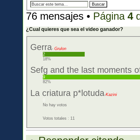
76 mensajes •
Página
4
¿Cual quieres que sea el video ganador?
Gerra
-
Grulon
2
18%
Sefg and the last moments o
9
82%
La criatura p*lotuda
-
Kazini
0
No hay votos
Votos totales : 11