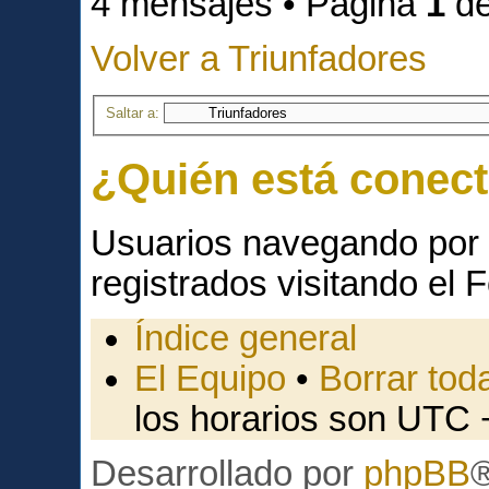
4 mensajes • Página
1
d
Volver a Triunfadores
Saltar a:
¿Quién está conec
Usuarios navegando por 
registrados visitando el F
Índice general
El Equipo
•
Borrar toda
los horarios son UTC 
Desarrollado por
phpBB