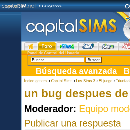
Foro
Panel de Control del Usuario
Búsqueda avanzada
B
Índice general
‹
Capital Sims
‹
Los Sims 3
‹
El juego
‹
Triunfad
un bug despues de 
Moderador:
Equipo mod
Publicar una respuesta