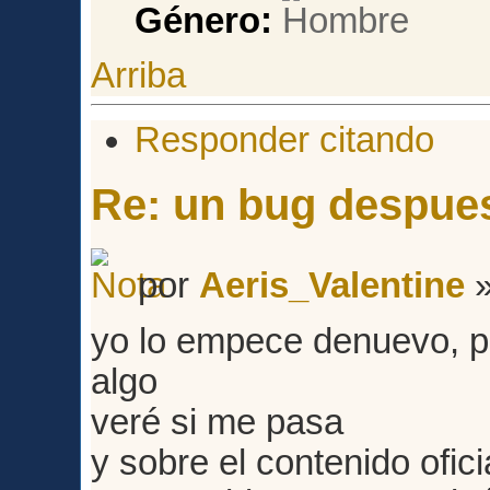
Género:
Arriba
Responder citando
Re: un bug despues
por
Aeris_Valentine
»
yo lo empece denuevo, p
algo
veré si me pasa
y sobre el contenido ofi