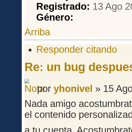
Registrado:
13 Ago 2
Género:
Arriba
Responder citando
Re: un bug despues
por
yhonivel
» 15 Ago
Nada amigo acostumbrate
el contenido personalizad
a tu cuenta. Acostumbra