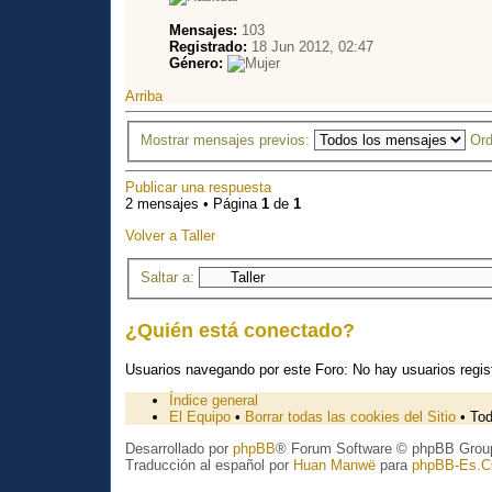
Mensajes:
103
Registrado:
18 Jun 2012, 02:47
Género:
Arriba
Mostrar mensajes previos:
Ord
Publicar una respuesta
2 mensajes • Página
1
de
1
Volver a Taller
Saltar a:
¿Quién está conectado?
Usuarios navegando por este Foro: No hay usuarios regist
Índice general
El Equipo
•
Borrar todas las cookies del Sitio
• Tod
Desarrollado por
phpBB
® Forum Software © phpBB Grou
Traducción al español por
Huan Manwë
para
phpBB-Es.