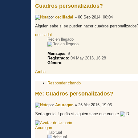
Cuadros personalizados?
por
ceciliadal
» 06 Sep 2014, 00:04
Alguien sabe si se pueden hacer cuadros personalizados
ceciliadal
Recien llegado
Mensajes:
9
Registrado:
04 May 2013, 16:28
Género:
Arriba
Responder citando
Re: Cuadros personalizados?
por
Aouregan
» 25 Abr 2015, 19:06
Sería genial ! porfis si alguien sabe que cuente
Aouregan
Habitual