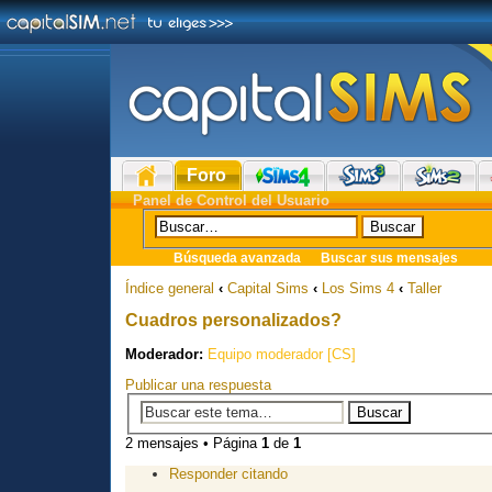
Foro
Panel de Control del Usuario
Búsqueda avanzada
Buscar sus mensajes
Índice general
‹
Capital Sims
‹
Los Sims 4
‹
Taller
Cuadros personalizados?
Moderador:
Equipo moderador [CS]
Publicar una respuesta
2 mensajes • Página
1
de
1
Responder citando