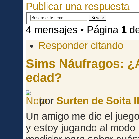
Publicar una respuesta
4 mensajes • Página
1
d
Responder citando
Sims Náufragos: ¿A
edad?
por
Surten de Soita II
Un amigo me dio el juego,
y estoy jugando al modo 