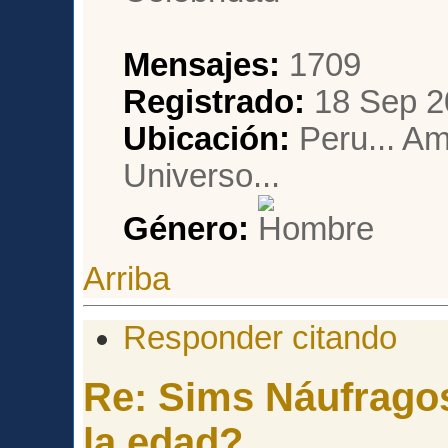
Mensajes:
1709
Registrado:
18 Sep 2
Ubicación:
Peru... Am
Universo...
Género:
Arriba
Responder citando
Re: Sims Náufragos
la edad?