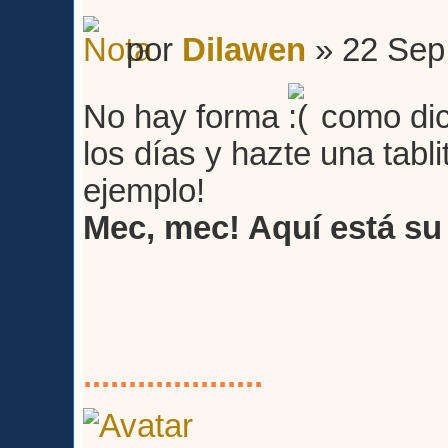
por
Dilawen
» 22 Sep
No hay forma
como dic
los días y hazte una tabli
ejemplo!
Mec, mec! Aquí está su
....................