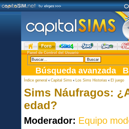
Foro
Panel de Control del Usuario
Búsqueda avanzada
B
Índice general
‹
Capital Sims
‹
Los Sims Historias
‹
El juego
Sims Náufragos: ¿A
edad?
Moderador:
Equipo mod