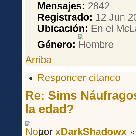
Mensajes:
2842
Registrado:
12 Jun 2
Ubicación:
En el McL
Género:
Arriba
Responder citando
Re: Sims Náufragos
la edad?
por
xDarkShadowx
»