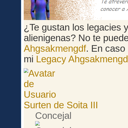
¿Te gustan los legacies y 
alienigenas? No te pued
Ahgsakmengdf
. En caso 
mi
Legacy Ahgsakmengd
Surten de Soita III
Concejal