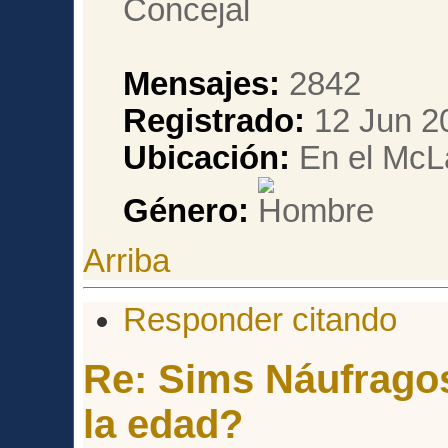
Mensajes:
2842
Registrado:
12 Jun 2
Ubicación:
En el McL
Género:
Arriba
Responder citando
Re: Sims Náufragos
la edad?