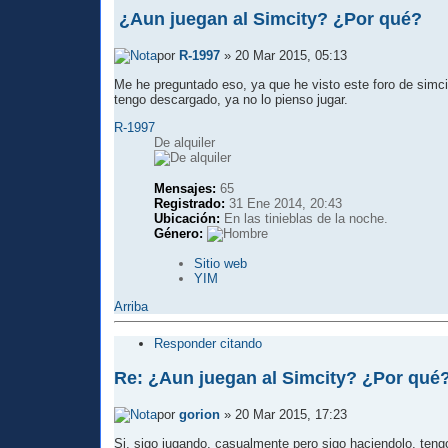
¿Aun juegan al Simcity? ¿Por qué?
por
R-1997
» 20 Mar 2015, 05:13
Me he preguntado eso, ya que he visto este foro de simci
tengo descargado, ya no lo pienso jugar.
R-1997
De alquiler
Mensajes:
65
Registrado:
31 Ene 2014, 20:43
Ubicación:
En las tinieblas de la noche.
Género:
Sitio web
YIM
Arriba
Responder citando
Re: ¿Aun juegan al Simcity? ¿Por qué
por
gorion
» 20 Mar 2015, 17:23
Si, sigo jugando, casualmente pero sigo haciendolo, teng