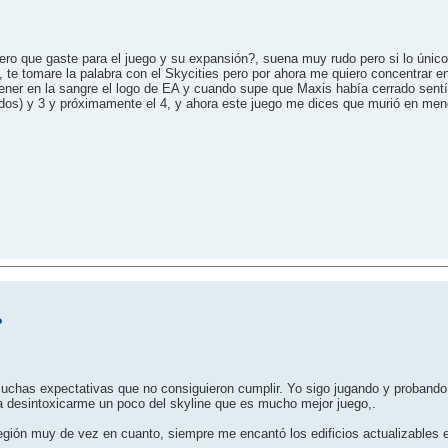
nero que gaste para el juego y su expansión?, suena muy rudo pero si lo únic
a, te tomare la palabra con el Skycities pero por ahora me quiero concentrar en
 tener en la sangre el logo de EA y cuando supe que Maxis había cerrado sentí
de todos) y 3 y próximamente el 4, y ahora este juego me dices que murió en 
?
 Muchas expectativas que no consiguieron cumplir. Yo sigo jugando y proband
a desintoxicarme un poco del skyline que es mucho mejor juego,.
región muy de vez en cuanto, siempre me encantó los edificios actualizables