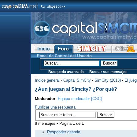
Inicio
Foro
Panel de Control del Usuario
Búsqueda avanzada
Buscar sus mensajes
Índice general
‹
Capital SimCity
‹
SimCity (2013)
‹
El jue
¿Aun juegan al Simcity? ¿Por qué?
Moderador:
Equipo moderador [CSC]
Publicar una respuesta
8 mensajes • Página
1
de
1
Responder citando