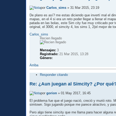
por
Carlos_sims
» 31 Mar 2015, 23:19
De plano es así? me estas diciendo que invertí mal el di
mapas, en el 4 si era un reto poder llegar a llenar el map
patada en las bolas, este Sim city fue muy criticado por
original, el 3000, el simcity 4, los sims 1, 2(el mejor 
Carlos_sims
Recien llegado
Mensajes:
3
Registrado:
21 Mar 2015, 13:28
Género:
Arriba
Responder citando
Re: ¿Aun juegan al Simcity? ¿Por qué
por
gorion
» 01 May 2017, 16:45
El problema fue que el juego nació, creció y murió roto.
simtown. Sigo jugando porque me parece atractivo, y par
Pero algo tiene simcity que me llama para hacer alguna 