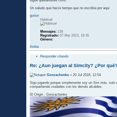
sigue quedándose corto.
Un saludo que hacía tiempo que no escribía por aqui
gorion
Habitual
Mensajes:
139
Registrado:
07 Mar 2013, 19:35
Género:
Arriba
Responder citando
Re: ¿Aun juegan al Simcity? ¿Por qué
por
Gonzachenko
» 20 Jul 2018, 12:54
Sigo jugando porque simplemente soy un Sim más, solo e
compartiendo ciudades con los demás alcaldes.
ID Origin : Gonzachenko