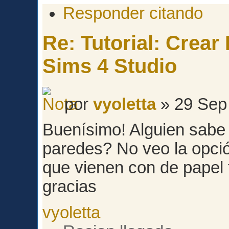
Responder citando
Re: Tutorial: Crea
Sims 4 Studio
por
vyoletta
» 29 Sep
Buenísimo! Alguien sabe 
paredes? No veo la opció
que vienen con de papel 
gracias
vyoletta