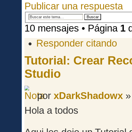
Publicar una respuesta
10 mensajes • Página
1
Responder citando
Tutorial: Crear Re
Studio
por
xDarkShadowx
»
Hola a todos