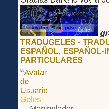
Gracias Dark! lo voy a p
gr
TRADUGELES - TRADU
ESPAÑOL, ESPAÑOL-I
PARTICULARES
Geles
Manipulador