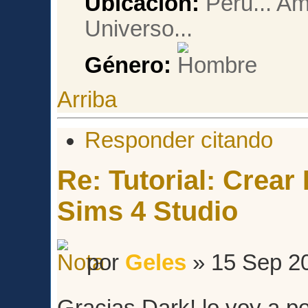
Ubicación:
Peru... Am
Universo...
Género:
Arriba
Responder citando
Re: Tutorial: Crea
Sims 4 Studio
por
Geles
» 15 Sep 20