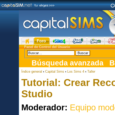
Foro
Panel de Control del Usuario
Búsqueda avanzada
B
Índice general
‹
Capital Sims
‹
Los Sims 4
‹
Taller
Tutorial: Crear Re
Studio
Moderador:
Equipo mod