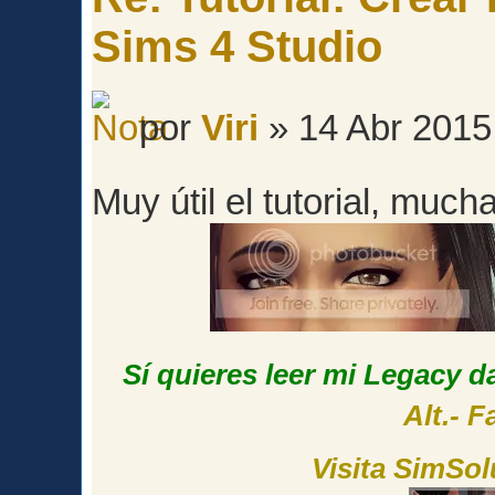
Sims 4 Studio
por
Viri
» 14 Abr 2015
Muy útil el tutorial, muc
Sí quieres leer mi Legacy da
Alt.- 
Visita SimSol