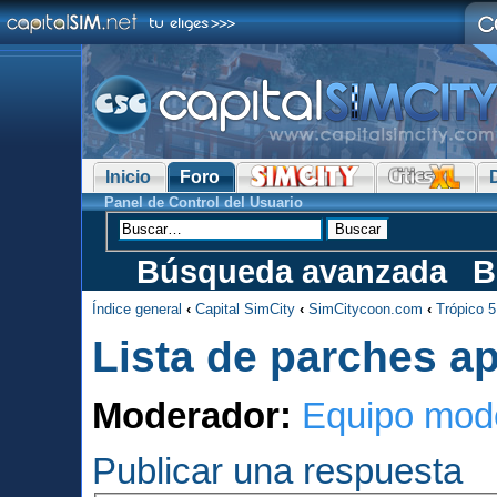
Inicio
Foro
Panel de Control del Usuario
Búsqueda avanzada
B
Índice general
‹
Capital SimCity
‹
SimCitycoon.com
‹
Trópico 5
Lista de parches a
Moderador:
Equipo mod
Publicar una respuesta