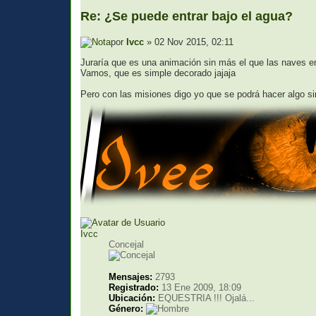
Re: ¿Se puede entrar bajo el agua?
por
Ivcc
» 02 Nov 2015, 02:11
Juraría que es una animación sin más el que las naves en
Vamos, que es simple decorado jajaja
Pero con las misiones digo yo que se podrá hacer algo si
Ivcc
Concejal
Mensajes:
2793
Registrado:
13 Ene 2009, 18:09
Ubicación:
EQUESTRIA !!! Ojalá...
Género: