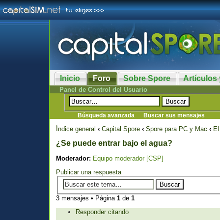
Inicio
Foro
Sobre Spore
Artículos 
Panel de Control del Usuario
Búsqueda avanzada
Buscar sus mensajes
Índice general
‹
Capital Spore
‹
Spore para PC y Mac
‹
El
¿Se puede entrar bajo el agua?
Moderador:
Equipo moderador [CSP]
Publicar una respuesta
3 mensajes • Página
1
de
1
Responder citando