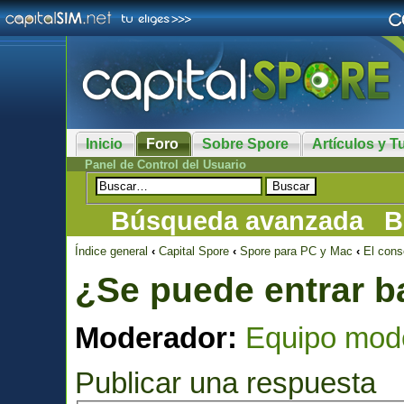
Inicio
Foro
Sobre Spore
Artículos y Tu
Panel de Control del Usuario
Búsqueda avanzada
B
Índice general
‹
Capital Spore
‹
Spore para PC y Mac
‹
El cons
¿Se puede entrar b
Moderador:
Equipo mod
Publicar una respuesta