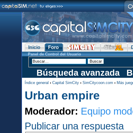
Inicio
Foro
Panel de Control del Usuario
Búsqueda avanzada
B
Índice general
‹
Capital SimCity
‹
SimCitycoon.com
‹
Más jueg
Urban empire
Moderador:
Equipo mod
Publicar una respuesta