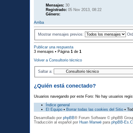
Mensajes:
30
Registrado:
05 Nov 2013, 08:22
Género:
Arriba
Mostrar mensajes previos:
Ord
Publicar una respuesta
3 mensajes • Página
1
de
1
Volver a Consultorio técnico
Saltar a:
¿Quién está conectado?
Usuarios navegando por este Foro: No hay usuarios regist
Índice general
El Equipo
•
Borrar todas las cookies del Sitio
• Tod
Desarrollado por
phpBB
® Forum Software © phpBB Grou
Traducción al español por
Huan Manwë
para
phpBB-Es.