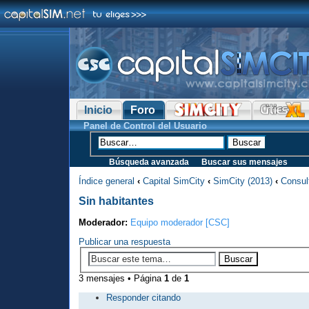
Inicio
Foro
Panel de Control del Usuario
Búsqueda avanzada
Buscar sus mensajes
Índice general
‹
Capital SimCity
‹
SimCity (2013)
‹
Consul
Sin habitantes
Moderador:
Equipo moderador [CSC]
Publicar una respuesta
3 mensajes • Página
1
de
1
Responder citando