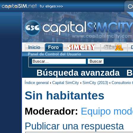
Inicio
Foro
Panel de Control del Usuario
Búsqueda avanzada
B
Índice general
‹
Capital SimCity
‹
SimCity (2013)
‹
Consultorio 
Sin habitantes
Moderador:
Equipo mod
Publicar una respuesta