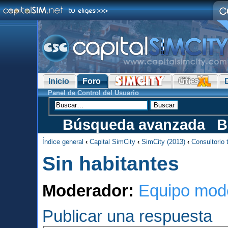
Inicio
Foro
Panel de Control del Usuario
Búsqueda avanzada
B
Índice general
‹
Capital SimCity
‹
SimCity (2013)
‹
Consultorio 
Sin habitantes
Moderador:
Equipo mod
Publicar una respuesta