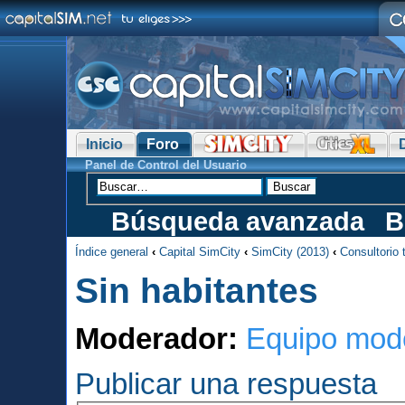
Inicio
Foro
Panel de Control del Usuario
Búsqueda avanzada
B
Índice general
‹
Capital SimCity
‹
SimCity (2013)
‹
Consultorio 
Sin habitantes
Moderador:
Equipo mod
Publicar una respuesta