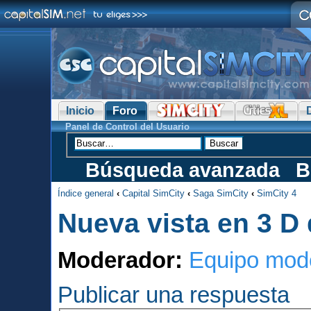
Inicio
Foro
Panel de Control del Usuario
Búsqueda avanzada
B
Índice general
‹
Capital SimCity
‹
Saga SimCity
‹
SimCity 4
Nueva vista en 3 D 
Moderador:
Equipo mod
Publicar una respuesta