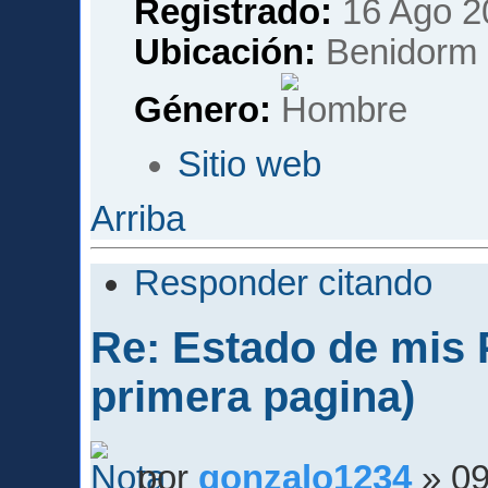
Registrado:
16 Ago 2
Ubicación:
Benidorm
Género:
Sitio web
Arriba
Responder citando
Re: Estado de mis P
primera pagina)
por
gonzalo1234
» 09