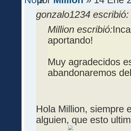
por
Million
» 14 Ene 2
gonzalo1234 escribió:
Million escribió:
Inc
aportando!
Muy agradecidos e
abandonaremos del 
Hola Million, siempre 
alguien, que esto ult