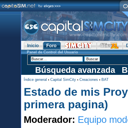
Inicio
Foro
Panel de Control del Usuario
Búsqueda avanzada
B
Índice general
‹
Capital SimCity
‹
Creaciones
‹
BAT
Estado de mis Proye
primera pagina)
Moderador:
Equipo mod