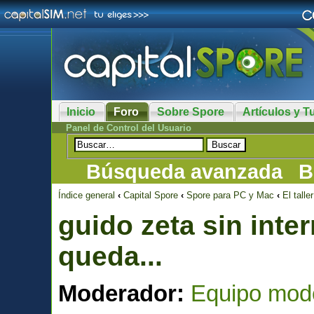
Inicio
Foro
Sobre Spore
Artículos y Tu
Panel de Control del Usuario
Búsqueda avanzada
B
Índice general
‹
Capital Spore
‹
Spore para PC y Mac
‹
El taller
guido zeta sin inter
queda...
Moderador:
Equipo mod