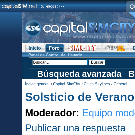
Inicio
Foro
Panel de Control del Usuario
Búsqueda avanzada
B
Índice general
‹
Capital SimCity
‹
Cities Skylines
‹
General
Solsticio de Verano
Moderador:
Equipo mod
Publicar una respuesta