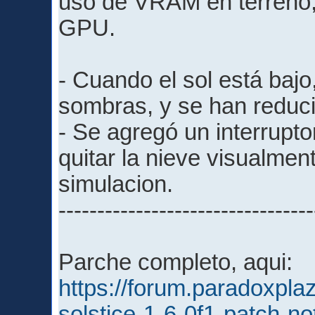
uso de VRAM en terreno, 
GPU.
- Cuando el sol está bajo
sombras, y se han reduci
- Se agregó un interrupto
quitar la nieve visualment
simulacion.
---------------------------------
Parche completo, aqui:
https://forum.paradoxpl
solstice-1-6-0f1-patch-n